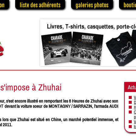
on
liste des adhérents
galeries photos
bouti
s'impose à Zhuhai
Actu
V
 s'est encore illustré en remportant les 6 Heures de Zhuhai avec son
D
T devant la voiture soeur de MONTAGNY / SARRAZIN, l'armada AUDI
H
C
p
ès lors que Zhuhai est situé en Chine, un marché potentiel immense, et
V
at 2011.
t