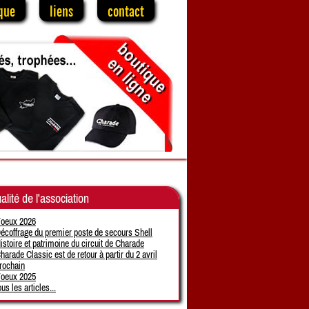
que
liens
contact
alité de l'association
oeux 2026
écoffrage du premier poste de secours Shell
istoire et patrimoine du circuit de Charade
harade Classic est de retour à partir du 2 avril
rochain
oeux 2025
ous les articles...