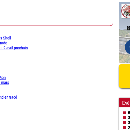
s Shell
arade
du 2 avril prochain
gion
3 mars
ncien tracé
Evè
5
3
3
2