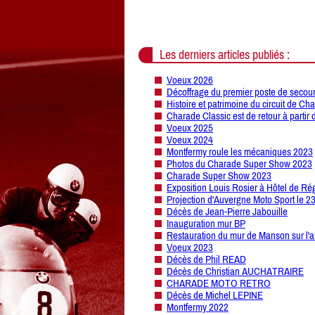
Les derniers articles publiés :
Voeux 2026
Décoffrage du premier poste de secour
Histoire et patrimoine du circuit de Ch
Charade Classic est de retour à partir 
Voeux 2025
Voeux 2024
Montfermy roule les mécaniques 2023
Photos du Charade Super Show 2023
Charade Super Show 2023
Exposition Louis Rosier à Hôtel de Ré
Projection d'Auvergne Moto Sport le 2
Décès de Jean-Pierre Jabouille
Inauguration mur BP
Restauration du mur de Manson sur l'a
Voeux 2023
Décès de Phil READ
Décès de Christian AUCHATRAIRE
CHARADE MOTO RETRO
Décès de Michel LEPINE
Montfermy 2022