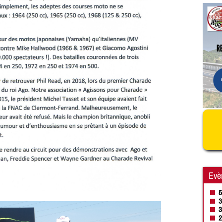
Evè
5
3
3
2