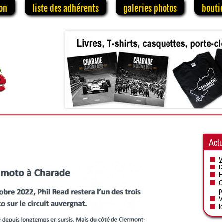
on
liste des adhérents
galeries photos
bouti
Actu
V
D
H
C
p
V
t