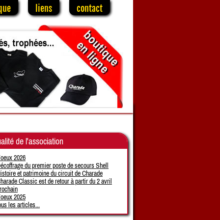
que
liens
contact
alité de l'association
oeux 2026
écoffrage du premier poste de secours Shell
istoire et patrimoine du circuit de Charade
harade Classic est de retour à partir du 2 avril
rochain
oeux 2025
ous les articles...