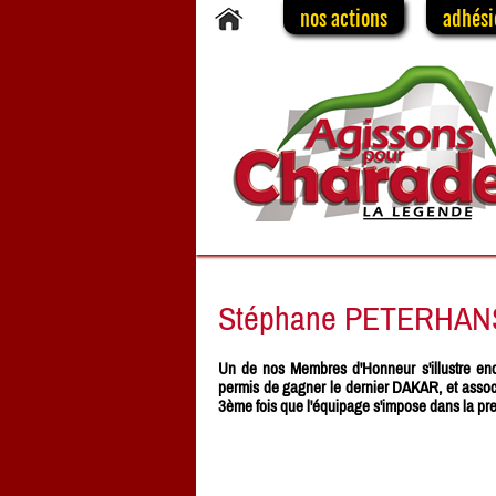
nos actions
adhési
Stéphane PETERHANSEL
Un de nos Membres d'Honneur s'illustre enc
permis de gagner le dernier DAKAR, et ass
3ème fois que l'équipage s'impose dans la pr