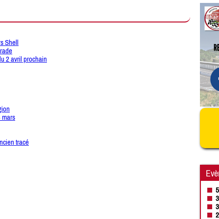
s Shell
arade
du 2 avril prochain
gion
3 mars
ncien tracé
Evè
5
3
3
2