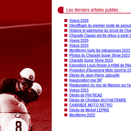
Les derniers articles publiés :
Voeux 2026
Décoffrage du premier poste de secour
Histoire et patrimoine du circuit de Ch
Charade Classic est de retour à partir 
Voeux 2025
Voeux 2024
Montfermy roule les mécaniques 2023
Photos du Charade Super Show 2023
Charade Super Show 2023
Exposition Louis Rosier à Hôtel de Ré
Projection d'Auvergne Moto Sport le 2
Décès de Jean-Pierre Jabouille
Inauguration mur BP
Restauration du mur de Manson sur l'a
Voeux 2023
Décès de Phil READ
Décès de Christian AUCHATRAIRE
CHARADE MOTO RETRO
Décès de Michel LEPINE
Montfermy 2022