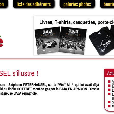
on
liste des adhérents
galeries photos
bouti
 s'illustre !
Actu
V
ore : Stéphane PETERHANSEL, sur la "Mini" All 4 qui lui avait déjà
D
ocié au fidèle COTTRET vient de gagner la BAJA EN ARAGON. C'est la
H
estigieuse BAJA espagnole.
C
p
V
t