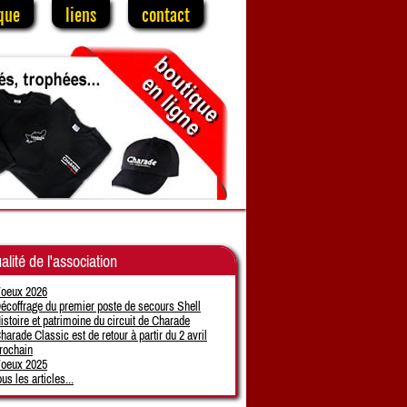
que
liens
contact
alité de l'association
oeux 2026
écoffrage du premier poste de secours Shell
istoire et patrimoine du circuit de Charade
harade Classic est de retour à partir du 2 avril
rochain
oeux 2025
ous les articles...