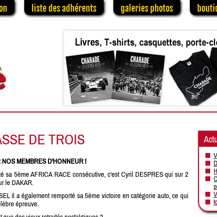
on
liste des adhérents
galeries photos
bouti
SSE DE TROIS
Actu
V
R NOS MEMBRES D'HONNEUR !
D
H
é sa 5ème AFRICA RACE consécutive, c'est Cyril DESPRES qui sur 2
C
sur le DAKAR.
p
V
l a également remporté sa 5ème victoire en catégorie auto, ce qui
t
élèbre épreuve.
t que des vieux retraités nostalgiques ?