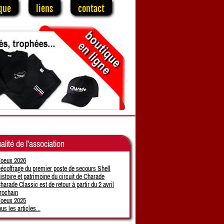
que
liens
contact
alité de l'association
oeux 2026
écoffrage du premier poste de secours Shell
istoire et patrimoine du circuit de Charade
harade Classic est de retour à partir du 2 avril
rochain
oeux 2025
ous les articles...