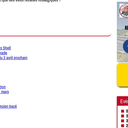
s Shell
arade
du 2 avril prochain
gion
3 mars
Evè
ncien tracé
5
3
3
2