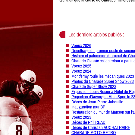
Les derniers articles publiés :
Voeux 2026
Décoffrage du premier poste de secour
Histoire et patrimoine du circuit de Ch
Charade Classic est de retour à partir 
Voeux 2025
Voeux 2024
Montfermy roule les mécaniques 2023
Photos du Charade Super Show 2023
Charade Super Show 2023
Exposition Louis Rosier à Hôtel de Ré
Projection d'Auvergne Moto Sport le 2
Décès de Jean-Pierre Jabouille
Inauguration mur BP
Restauration du mur de Manson sur l'a
Voeux 2023
Décès de Phil READ
Décès de Christian AUCHATRAIRE
CHARADE MOTO RETRO