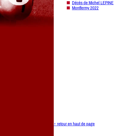
Décès de Michel LEPINE
Montfermy 2022
↑ retour en haut de page