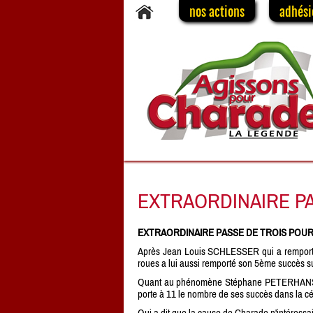
nos actions
adhési
EXTRAORDINAIRE PA
EXTRAORDINAIRE PASSE DE TROIS POU
Après Jean Louis SCHLESSER qui a remport
roues a lui aussi remporté son 5ème succès 
Quant au phénomène Stéphane PETERHANSEL i
porte à 11 le nombre de ses succès dans la c
Qui a dit que la cause de Charade n'intéressai