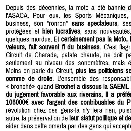
Depuis des décennies, la moto a été bannie d
l'ASACA. Pour eux, les Sports Mécaniques, c
business, son "ronron"
sans spectateurs
, se
protégées et
bien lucratives
, sans nouveautés,
quelques mordus. Et
certainement pas la Moto, l
valeurs, fait souvent fi du business
. C'est flag
Circuit de Charade, patate chaude, ne doit pas
seulement au niveau des sonomètres, mais ég
Moins on parle du Circuit,
plus les politiciens
se
comme de droite
. L’ensemble des responsabl
« bronché» quand
Brochet a dissous la SAEML p
du jugement favorable aux riverains. Il a préf
106000€ avec l’argent des contribuables du 
révolution chez ces gens-là n'y fera rien, puisq
autre, la préservation de
leur statut politique et d
aider dans cette omerta par des gens qui accepte