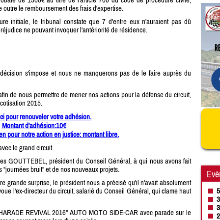
re outre le remboursement des frais d'expertise.
re initiale, le tribunal constate que 7 d'entre eux n'auraient pas dû
éjudice ne pouvant invoquer l'antériorité de résidence.
 décision s'impose et nous ne manquerons pas de le faire auprès du
 afin de nous permettre de mener nos actions pour la défense du circuit,
cotisation 2015.
ici pour renouveler votre adhésion.
Montant d'adhésion:10€
en pour notre action en justice: montant libre.
ec le grand circuit.
ves GOUTTEBEL, président du Conseil Général, à qui nous avons fait
es "journées bruit" et de nos nouveaux projets.
Evè
re grande surprise, le président nous a précisé qu'il n'avait absolument
5
oue l'ex-directeur du circuit, salarié du Conseil Général, qui clame haut
3
3
t "CHARADE REVIVAL 2016" AUTO MOTO SIDE-CAR avec parade sur le
2