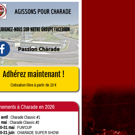
Adhérez maintenant !
Cotisation libre à partir de 10 €
nements à Charade en 2026
 avril
: Charade Classic #1
 mai
: Charade Classic #2
0-31 mai
: FUN'CUP
0-21 juin
: CHARADE SUPER SHOW