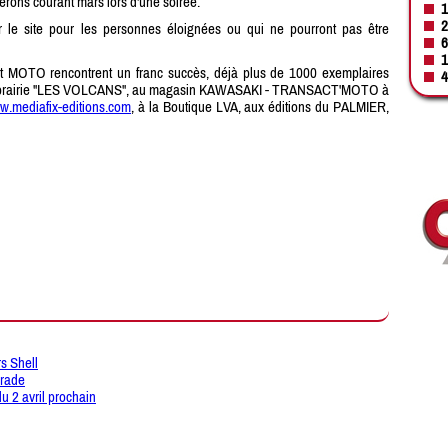
rons courant mars lors d'une soirée.
1
2
r le site pour les personnes éloignées ou qui ne pourront pas être
6
1
 MOTO rencontrent un franc succès, déjà plus de 1000 exemplaires
4
 la librairie "LES VOLCANS", au magasin KAWASAKI - TRANSACT'MOTO à
.mediafix-editions.com
, à la Boutique LVA, aux éditions du PALMIER,
s Shell
arade
du 2 avril prochain