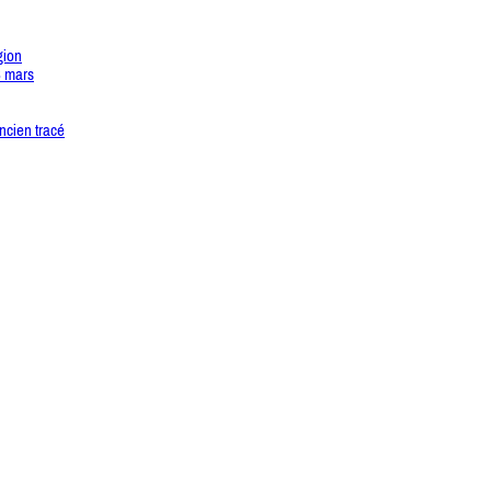
gion
3 mars
ncien tracé