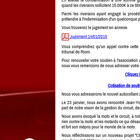
quand les riverains sollicitent 15.000€ à ce tit
Parmi les riverains ayant engagé la procédu
prétendre à l'indemnisation d'un quelconque pr
Vous trouverez le jugement en annexe.
Jugement 14/01/2015
Vous comprendrez qu'un appel contre cette
tribunal de Riom.
Pour renouveler votre soutien à l'association
nous vous remercions de nous adresser votre 
Cliquez 
Cotisation de souti
Nous vous adresserons le nouvel autocollant av
Le 23 janvier, nous avons rencontré Jean-Y
part de notre vision de la gestion du circuit, d
Nous avons évoqué la moto et le circuit, à not
rien contre la moto et les motards ce qui désav
et fort son mépris pour le monde de la moto.
Nous réfléchissons sur un nouveau proje