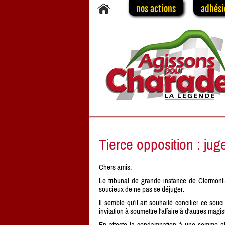
nos actions
adhési
Tierce opposition : ju
Chers amis,
Le tribunal de grande instance de Clermont-
soucieux de ne pas se déjuger.
Il semble qu'il ait souhaité concilier ce sou
invitation à soumettre l'affaire à d'autres magist
En atteste la condamnation à une somme glob