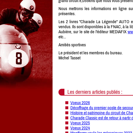
grand circuit 8,055kms que nous vous présente
Nous mettrons les informations en ligne su
présentes.
Les 2 livres "Charade La Légende" AUTO et
vendus. Ils sont disponibles à la FNAC, à
Aubière, sur le site de l'éditeur MEDIAFIX
www
etc...
Amitiés sportives
Le président et les membres du bureau.
Michel Tasset
Les derniers articles publiés :
Voeux 2026
Décoffrage du premier poste de secour
Histoire et patrimoine du circuit de Ch
Charade Classic est de retour à partir 
Voeux 2025
Voeux 2024
Montfermy roule les mécaniques 2023