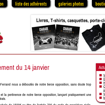
on
liste des adhérents
galeries photos
bouti
gement du 14 janvier
Actu
V
D
H
Ferrand nous a déboutés de notre tierce opposition, sans doute trop
C
p
V
ci et la pertinence de notre tierce opposition, lançant pratiquement une
t
rats.
ale de 1500€ au titre de l'article 700 du code de procédure civile,