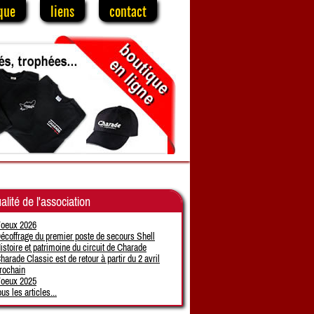
que
liens
contact
alité de l'association
oeux 2026
écoffrage du premier poste de secours Shell
istoire et patrimoine du circuit de Charade
harade Classic est de retour à partir du 2 avril
rochain
oeux 2025
ous les articles...