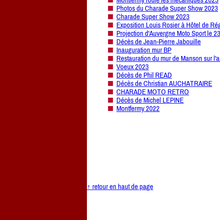
Photos du Charade Super Show 2023
Charade Super Show 2023
Exposition Louis Rosier à Hôtel de Ré
Projection d'Auvergne Moto Sport le 2
Décès de Jean-Pierre Jabouille
Inauguration mur BP
Restauration du mur de Manson sur l'a
Voeux 2023
Décès de Phil READ
Décès de Christian AUCHATRAIRE
CHARADE MOTO RETRO
Décès de Michel LEPINE
Montfermy 2022
↑ retour en haut de page