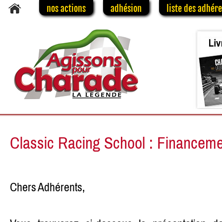
nos actions
adhésion
liste des adhér
Classic Racing School : Financemen
Chers Adhérents,