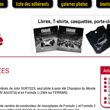
on
liste des adhérents
galeries photos
bouti
EES
Actu
V
D
H
le décès de John SURTEES, seul pilote à avoir été Champion du Monde
C
ur MV AGUSTA) et en Formule 1 (1964 sur FERRARI).
p
V
t
lante carrière de constructeur de monoplaces de Formule 1 et Formule 2
successeur Mike HAILWOOD de devenir Champion d'Europe F2.