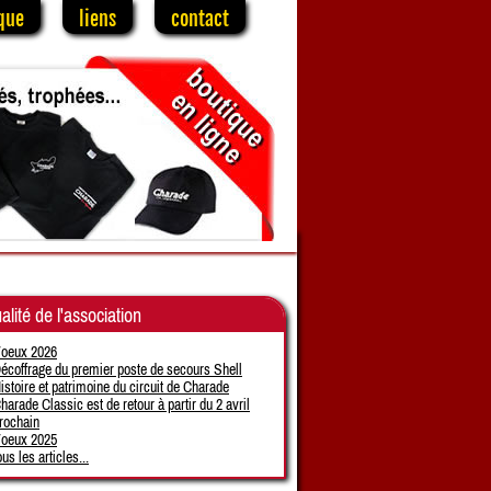
que
liens
contact
alité de l'association
oeux 2026
écoffrage du premier poste de secours Shell
istoire et patrimoine du circuit de Charade
harade Classic est de retour à partir du 2 avril
rochain
oeux 2025
ous les articles...