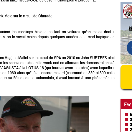
 Moto sur le circuit de Charade.
 animé les meetings historiques tant en voitures qu'en motos dont il
e si on le voyait moins depuis quelques années et la mort tragique en
e ami Hugues Mallet sur le circuit de SPA en 2010 où John SURTEES était
alé les spectateurs durant le week-end en alternant les démonstrations (à
MV AGUSTA à la LOTUS 18 (qui tournait avec les sides) avec laquelle il
e en 1960 alors qu'il était encore motard (couronné en 350 et 500 cette
it que sa 2ème course automobile, il avait terminé à une phénoménale
Evè
5
3
3
2