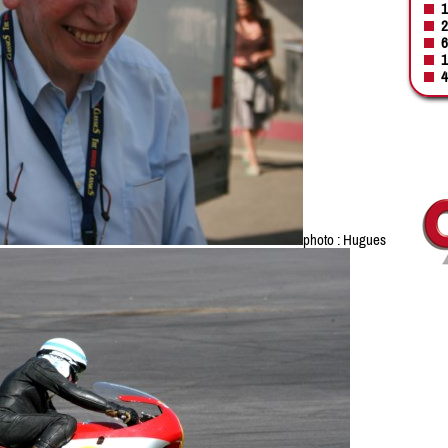
1
2
6
1
4
photo : Hugues