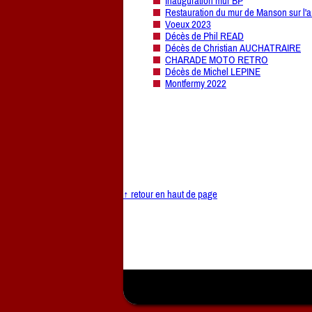
Inauguration mur BP
Restauration du mur de Manson sur l'a
Voeux 2023
Décès de Phil READ
Décès de Christian AUCHATRAIRE
CHARADE MOTO RETRO
Décès de Michel LEPINE
Montfermy 2022
↑ retour en haut de page