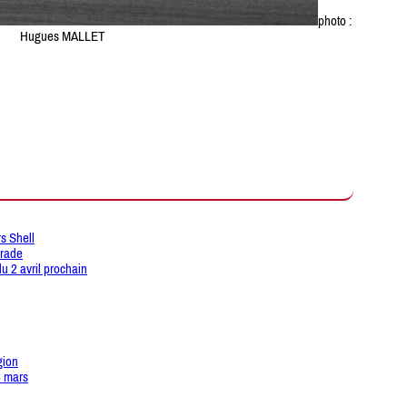
photo :
Hugues MALLET
s Shell
arade
du 2 avril prochain
gion
3 mars