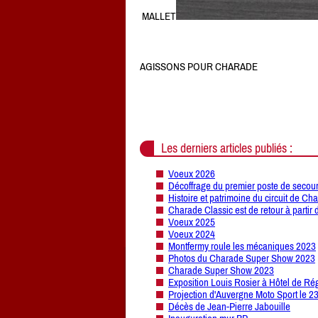
MALLET
AGISSONS POUR CHARADE
Les derniers articles publiés :
Voeux 2026
Décoffrage du premier poste de secour
Histoire et patrimoine du circuit de Ch
Charade Classic est de retour à partir 
Voeux 2025
Voeux 2024
Montfermy roule les mécaniques 2023
Photos du Charade Super Show 2023
Charade Super Show 2023
Exposition Louis Rosier à Hôtel de Ré
Projection d'Auvergne Moto Sport le 2
Décès de Jean-Pierre Jabouille