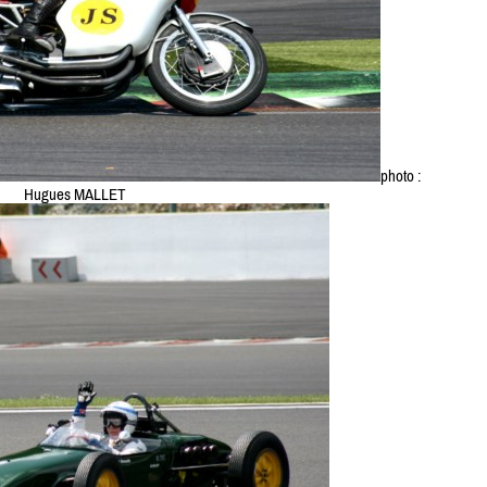
photo :
Hugues MALLET