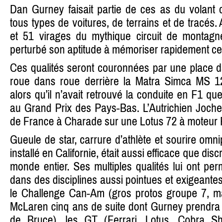
Dan Gurney faisait partie de ces as du volant 
tous types de voitures, de terrains et de tracés. 
et 51 virages du mythique circuit de montagn
perturbé son aptitude à mémoriser rapidement cett
Ces qualités seront couronnées par une place d
roue dans roue derrière la Matra Simca MS 12
alors qu’il n’avait retrouvé la conduite en F1 que
au Grand Prix des Pays-Bas. L’Autrichien Joch
de France à Charade sur une Lotus 72 à moteur 
Gueule de star, carrure d’athlète et sourire omn
installé en Californie, était aussi efficace que di
monde entier. Ses multiples qualités lui ont per
dans des disciplines aussi pointues et exigeante
le Challenge Can-Am (gros protos groupe 7, m
McLaren cinq ans de suite dont Gurney prendra 
de Bruce), les GT (Ferrari, Lotus, Cobra She