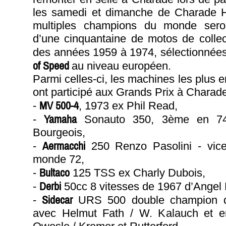
les samedi et dimanche de Charade 
multiples champions du monde ser
d’une cinquantaine de motos de collec
des années 1959 à 1974, sélectionnées 
of Speed
au niveau européen.
Parmi celles-ci, les machines les plus
ont participé aux Grands Prix à Charade
MV 500-4
-
, 1973 ex Phil Read,
Yamaha
-
Sonauto 350, 3ème en 74 
Bourgeois,
Aermacchi
-
250 Renzo Pasolini - vic
monde 72,
Bultaco
-
125 TSS ex Charly Dubois,
Derbi
-
50cc 8 vitesses de 1967 d’Angel 
Sidecar
-
URS 500 double champion 
avec Helmut Fath / W. Kalauch et e