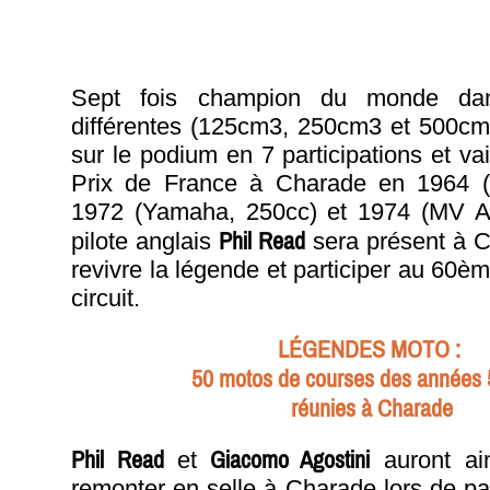
Sept fois champion du monde dan
différentes (125cm3, 250cm3 et 500cm3
sur le podium en 7 participations et v
Prix de France à Charade en 1964 (
1972 (Yamaha, 250cc) et 1974 (MV Ag
Phil Read
pilote anglais
sera présent à C
revivre la légende et participer au 60è
circuit.
LÉGENDES MOTO :
50 motos de courses des années 
réunies à Charade
Phil Read
Giacomo Agostini
et
auront ain
remonter en selle à Charade lors de p