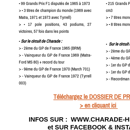
• 99 Grands Prix F1 disputés de 1965 à 1973
• 215 Grands P
> • 3 titres de champion du monde (1969 avec
cm3
Matra, 1971 et 1973 avec Tyrrell)
> • 7 titres mo
> • 17 pole positions, 43 podiums, 27
> • 8 titres mo
victoires, 57 fois dans les points
•
Sur le circuit de Charade :
•
Sur le circui
> - 2ème du GP de France 1965 (BRM)
> - 2ème du G
> - Vainqueur du GP de France 1969 (Matra-
> - 4ème du G
Ford MS 80) + record du tour
> - 1er du GP 
> - 9ème du GP de France 1970 (March 701)
> - 1er du GP 
> - Vainqueur du GP de France 1972 (Tyrrell
> - Recordman 
003)
Téléchargez le DOSSIER DE P
> en cliquant ici
INFOS SUR : WWW.CHARADE-
>
et SUR FACEBOOK & IN