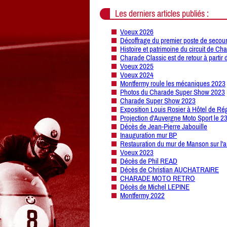
Les derniers articles publiés :
Voeux 2026
Décoffrage du premier poste de secour
Histoire et patrimoine du circuit de Ch
Charade Classic est de retour à partir 
Voeux 2025
Voeux 2024
Montfermy roule les mécaniques 2023
Photos du Charade Super Show 2023
Charade Super Show 2023
Exposition Louis Rosier à Hôtel de Ré
Projection d'Auvergne Moto Sport le 2
Décès de Jean-Pierre Jabouille
Inauguration mur BP
Restauration du mur de Manson sur l'a
Voeux 2023
Décès de Phil READ
Décès de Christian AUCHATRAIRE
CHARADE MOTO RETRO
Décès de Michel LEPINE
Montfermy 2022