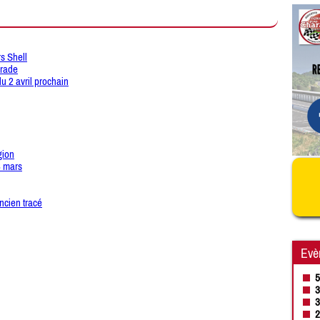
s Shell
arade
du 2 avril prochain
gion
3 mars
ncien tracé
Evè
5
3
3
2