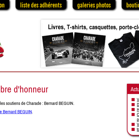
on
liste des adhérents
galeries photos
bouti
re d'honneur
Actu
V
les soutiens de Charade : Bernard BEGUIN.
D
H
n de Bernard BEGUIN
.
C
p
V
t