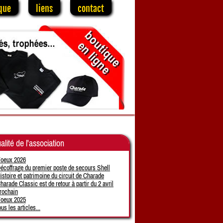
que
liens
contact
alité de l'association
oeux 2026
écoffrage du premier poste de secours Shell
istoire et patrimoine du circuit de Charade
harade Classic est de retour à partir du 2 avril
rochain
oeux 2025
ous les articles...