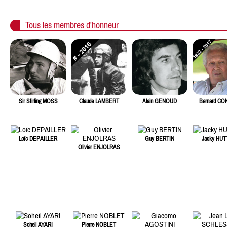
Tous les membres d'honneur
Sir Stirling MOSS
Claude LAMBERT
Alain GENOUD
Bernard C
Loïc DEPAILLER
Guy BERTIN
Jacky HU
Olivier ENJOLRAS
Soheil AYARI
Pierre NOBLET