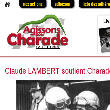
nos actions
adhésion
liste des adhér
Claude LAMBERT soutient Charad