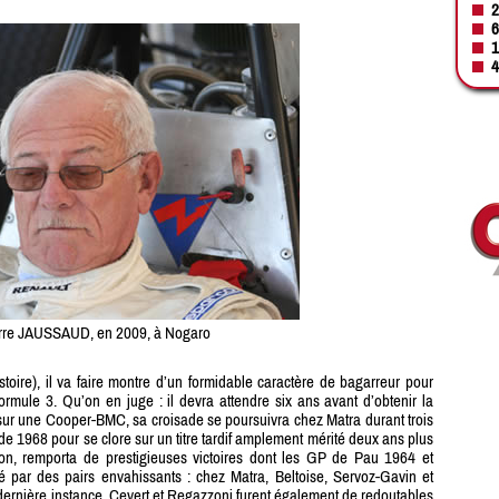
2
6
1
4
rre JAUSSAUD, en 2009, à Nogaro
stoire), il va faire montre d’un formidable caractère de bagarreur pour
rmule 3. Qu’on en juge : il devra attendre six ans avant d’obtenir la
sur une Cooper-BMC, sa croisade se poursuivra chez Matra durant trois
de 1968 pour se clore sur un titre tardif amplement mérité deux ans plus
tion, remporta de prestigieuses victoires dont les GP de Pau 1964 et
 par des pairs envahissants : chez Matra, Beltoise, Servoz-Gavin et
 dernière instance. Cevert et Regazzoni furent également de redoutables