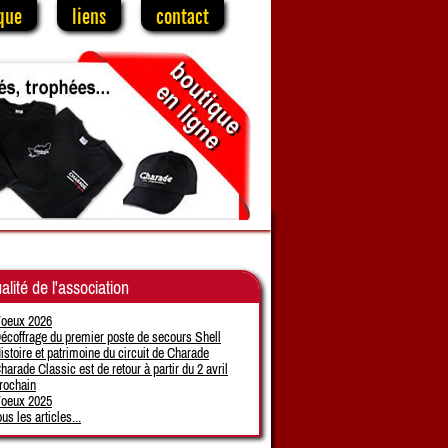
que
liens
contact
alité de l'association
oeux 2026
écoffrage du premier poste de secours Shell
istoire et patrimoine du circuit de Charade
harade Classic est de retour à partir du 2 avril
rochain
oeux 2025
ous les articles...