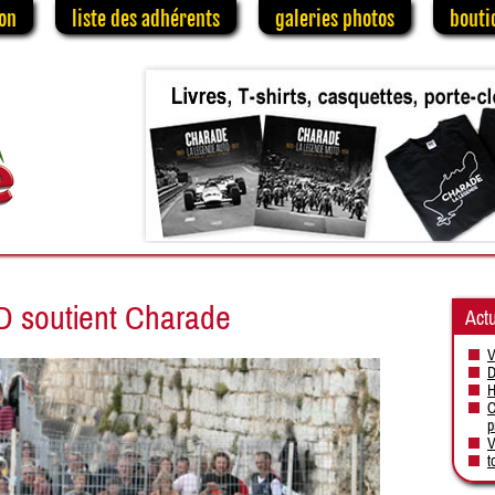
on
liste des adhérents
galeries photos
bouti
 soutient Charade
Actu
V
D
H
C
p
V
t