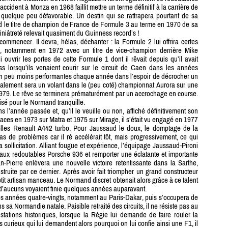
cident à Monza en 1968 faillit mettre un terme définitif à la carrière de
 quelque peu défavorable. Un destin qui se rattrapera pourtant de sa
aud le titre de champion de France de Formule 3 au terme en 1970 de sa
iniâtreté relevait quasiment du Guinness record’s !
commencer. Il devra, hélas, déchanter : la Formule 2 lui offrira certes
, notamment en 1972 avec un titre de vice-champion derrière Mike
 ouvrir les portes de cette Formule 1 dont il rêvait depuis qu’il avait
ss lorsqu’ils venaient courir sur le circuit de Caen dans les années
 un peu moins performantes chaque année dans l’espoir de décrocher un
finalement sera un volant dans le (peu coté) championnat Aurora sur une
1979. Le rêve se terminera prématurément par un accrochage en course.
lisé pour le Normand tranquille.
l’année passée et, qu’il le veuille ou non, affiché définitivement son
ces en 1973 sur Matra et 1975 sur Mirage, il s’était vu engagé en 1977
elles Renault A442 turbo. Pour Jaussaud le doux, le domptage de la
s de problèmes car il ré accélérait tôt, mais progressivement, ce qui
a sollicitation. Alliant fougue et expérience, l’équipage Jaussaud-Pironi
e aux redoutables Porsche 936 et remporter une éclatante et importante
n-Pierre enlèvera une nouvelle victoire retentissante dans la Sarthe,
ruite par ce dernier. Après avoir fait triompher un grand constructeur
 petit artisan manceau. Le Normand discret obtenait alors grâce à ce talent
 d’aucuns voyaient finie quelques années auparavant.
es années quatre-vingts, notamment au Paris-Dakar, puis s’occupera de
ns sa Normandie natale. Paisible retraité des circuits, il ne résiste pas au
estations historiques, lorsque la Régie lui demande de faire rouler la
 curieux qui lui demandent alors pourquoi on lui confie ainsi une F1, il