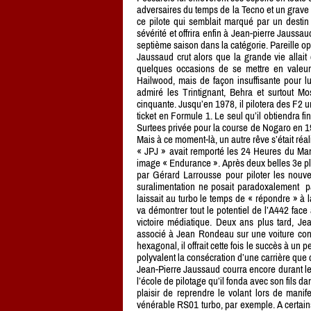
adversaires du temps de la Tecno et un grave ac
ce pilote qui semblait marqué par un destin
sévérité et offrira enfin à Jean-pierre Jauss
septième saison dans la catégorie. Pareille op
Jaussaud crut alors que la grande vie allait 
quelques occasions de se mettre en valeur
Hailwood, mais de façon insuffisante pour lui
admiré les Trintignant, Behra et surtout Mo
cinquante. Jusqu’en 1978, il pilotera des F2
ticket en Formule 1. Le seul qu’il obtiendra 
Surtees privée pour la course de Nogaro en 
Mais à ce moment-là, un autre rêve s’était réa
« JPJ » avait remporté les 24 Heures du Mans 
image « Endurance ». Après deux belles 3e pla
par Gérard Larrousse pour piloter les nouv
suralimentation ne posait paradoxalement pa
laissait au turbo le temps de « répondre » à l
va démontrer tout le potentiel de l’A442 fac
victoire médiatique. Deux ans plus tard, Jea
associé à Jean Rondeau sur une voiture const
hexagonal, il offrait cette fois le succès à un
polyvalent la consécration d’une carrière que
Jean-Pierre Jaussaud courra encore durant l
l’école de pilotage qu’il fonda avec son fils da
plaisir de reprendre le volant lors de manif
vénérable RS01 turbo, par exemple. A certains