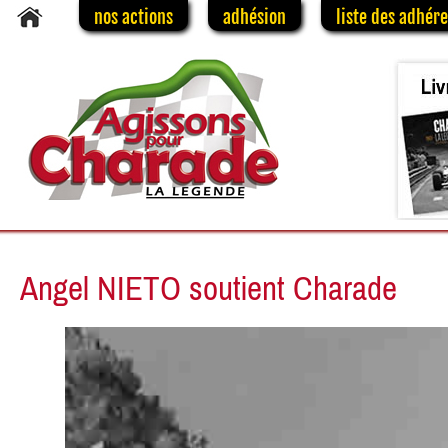
nos actions
adhésion
liste des adhér
Angel NIETO soutient Charade