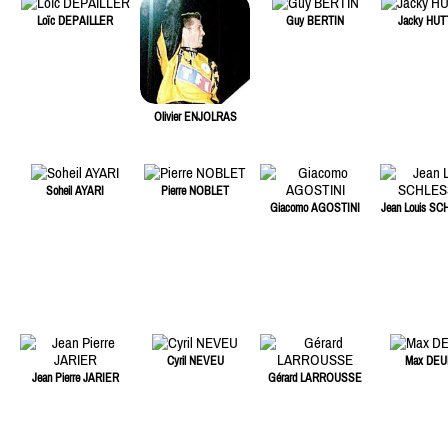
Loïc DEPAILLER
Guy BERTIN
Jacky HU
Olivier ENJOLRAS
Soheil AYARI
Pierre NOBLET
Giacomo AGOSTINI
Jean Louis S
Cyril NEVEU
Max DEU
Jean Pierre JARIER
Gérard LARROUSSE