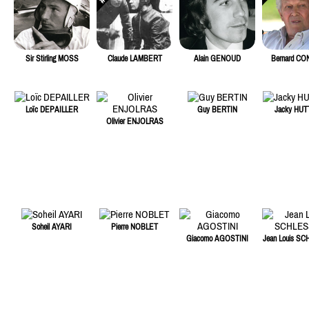
Sir Stirling MOSS
Claude LAMBERT
Alain GENOUD
Bernard C
Loïc DEPAILLER
Guy BERTIN
Jacky HU
Olivier ENJOLRAS
Soheil AYARI
Pierre NOBLET
Giacomo AGOSTINI
Jean Louis S