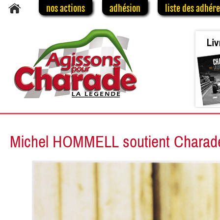
nos actions
adhésion
liste des adhér
Michel HOMMELL soutient Charad