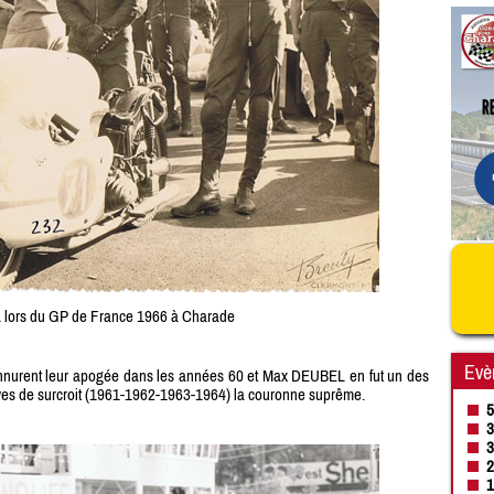
lors du GP de France 1966 à Charade
Evè
 connurent leur apogée dans les années 60 et Max DEUBEL en fut un des
tives de surcroit (1961-1962-1963-1964) la couronne suprême.
5
3
3
2
1