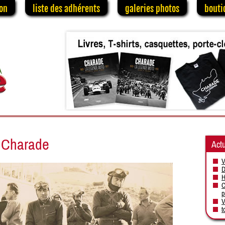
on
liste des adhérents
galeries photos
bouti
 Charade
Actu
V
D
H
C
p
V
t