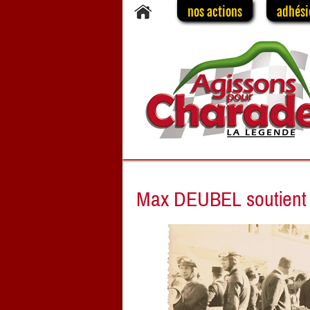
nos actions
adhési
Max DEUBEL soutient