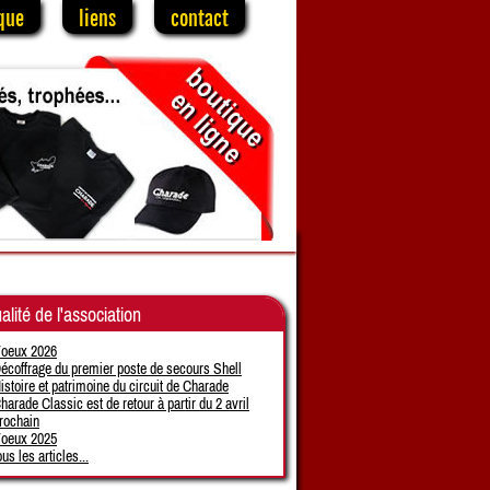
que
liens
contact
alité de l'association
oeux 2026
écoffrage du premier poste de secours Shell
istoire et patrimoine du circuit de Charade
harade Classic est de retour à partir du 2 avril
rochain
oeux 2025
ous les articles...