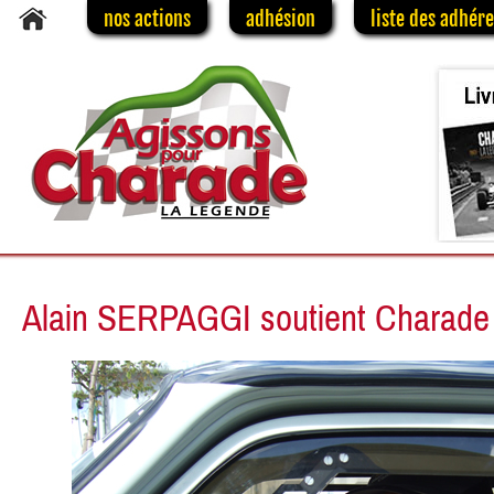
nos actions
adhésion
liste des adhér
Alain SERPAGGI soutient Charade