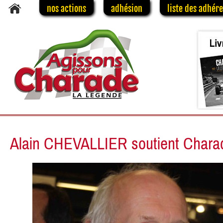
nos actions
adhésion
liste des adhér
Alain CHEVALLIER soutient Chara