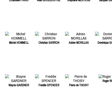
Emanuele PIRRO
Alain BOULDOUYRE
Stéphane MERTENS
Jacques LA
Michel HOMMELL
Christian SARRON
Adrien MORILLAS
Dominique 
Roger R
Wayne GARDNER
Freddie SPENCER
Pierre de THOISY