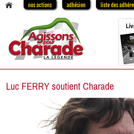
nos actions
adhésion
liste des adhér
Luc FERRY soutient Charade