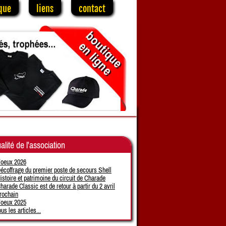
que
liens
contact
alité de l'association
oeux 2026
écoffrage du premier poste de secours Shell
istoire et patrimoine du circuit de Charade
harade Classic est de retour à partir du 2 avril
rochain
oeux 2025
ous les articles...