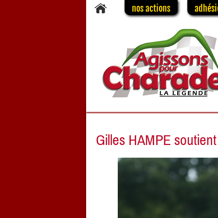
nos actions
adhési
Gilles HAMPE soutien