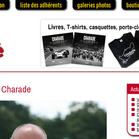
on
liste des adhérents
galeries photos
bouti
t Charade
Actu
V
D
H
C
p
V
t